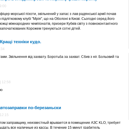
9:00
фіцер морської піхоти, звільнений у запас з лав радянської армії почав
 підлітковому клубі "Мрія", що на Оболоні в Києві. Сьогодні серед його
ожці міжнародних чемпіонатів, призери Кубків світу з повноконтактного
 започаткованих Корожем тренуються сотні дітей.
 Кращі техніки кудо.
:34
гами. Звільнення від захвату. Боротьба за захват. Сбив з ніг. Больовий та
| 12:58
во
Паски в окопах:
як військові
святкували
Великдень на
втозаправки по-березаньски
»
фронті. ФОТО
 12:15
2023-04-17
02:07:00
том заправщику, неизвестный врывается в помещение АЗС KLO, требует
ыдать все наличные из кассы. В течение 15 минут грабитель