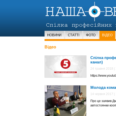
НОВИНИ
СТАТТІ
ФОТО
ВІДЕО
Відео
Спілка профе
канал)
24 травня 2018 | 
https://www.you
Молода кома
14 червня 2017 | 
Про це заявив Дм
автостоянки кооп