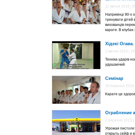
11 квітня 2016 | 0
Наприкінці 90-х о
тренувати дітей в
вихованців перем
карате. В клубах
Хідекі Огава.
1 квітня 2016 | 19
Техніка ударів но
удушаючий.
Семінар
28 березня 2016 
Карате це здоро
Ограбление а
2 березня 2015 |
Угрожая пистоле
открыть сейф и в