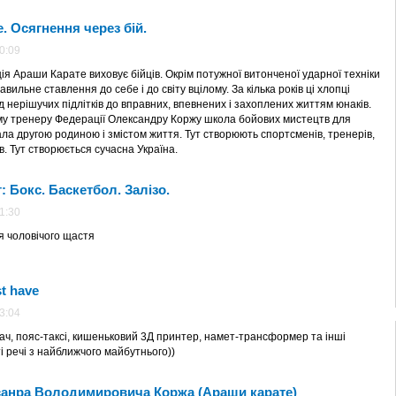
. Осягнення через бій.
20:09
ія Араши Карате виховує бійців. Окрім потужної витонченої ударної техніки
авильне ставлення до себе і до світу вцілому. За кілька років ці хлопці
 нерішучих підлітків до вправних, впевнених і захоплених життям юнаків.
му тренеру Федерації Олександру Коржу школа бойових мистецтв для
ала другою родиною і змістом життя. Тут створюють спортсменів, тренерів,
в. Тут створюється сучасна Україна.
: Бокс. Баскетбол. Залізо.
21:30
я чоловічого щастя
t have
03:04
вач, пояс-таксі, кишеньковий 3Д принтер, намет-трансформер та інші
і речі з найближчого майбутнього))
анра Володимировича Коржа (Араши карате)