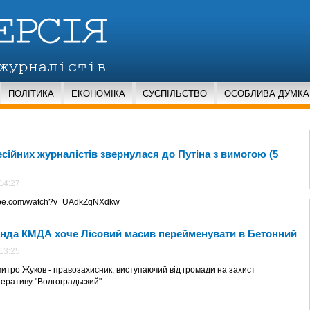
ПОЛІТИКА
ЕКОНОМІКА
СУСПІЛЬСТВО
ОСОБЛИВА ДУМКА
сійних журналістів звернулася до Путіна з вимогою (5
14:27
tube.com/watch?v=UAdkZgNXdkw
нда КМДА хоче Лісовий масив перейменувати в Бетонний
13:25
итро Жуков - правозахисник, виступаючий від громади на захист
еративу "Волгоградьский"