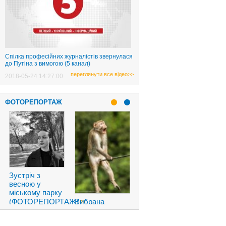
Спілка професійних журналістів звернулася
до Путіна з вимогою (5 канал)
переглянути все відео>>
2018-05-24 14:27:00
ФОТОРЕПОРТАЖ
Новый пикап
Tesla
Cybertruck
Зустріч з
породил
весною у
смешные
міському парку
»
фотожабы
»
Вибрана
(ФОТОРЕПОРТАЖ)
2019-11-23
найсмішніша
06:49:00
2023-04-09
фотографія
05:00:00