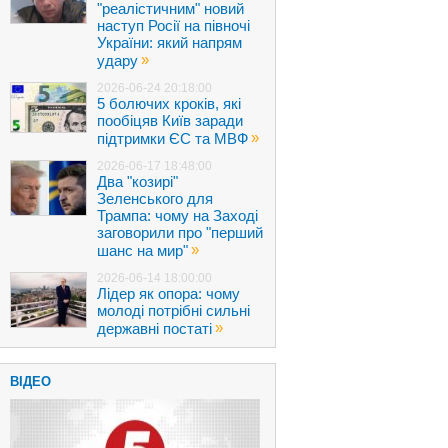
"реалістичним" новий
наступ Росії на півночі
України: який напрям
»
удару
2026-06-24 20:18:00
5 болючих кроків, які
пообіцяв Київ заради
»
підтримки ЄС та МВФ
2026-06-17 18:48:00
Два "козирі"
Зеленського для
Трампа: чому на Заході
заговорили про "перший
»
шанс на мир"
2026-06-14 18:00:00
Лідер як опора: чому
молоді потрібні сильні
»
державні постаті
ВІДЕО