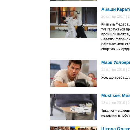
Араши Карате
20 квітня 2017 | 
Київська Федерац
тут гартується пр
пройшли шлях від
Завдяки головно
багатьох киян ст
спортивних судді
Марк Уолберг
15 квітня 2016 | 
Усе, що треба дл
Must see. Mus
13 квітня 2016 | 
Тикалка – відкри
незамінні в побут
Школа Олекс