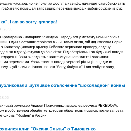
енщину-кассира, но не получая доступа к сейфу, начинает сам обыскивать
 грабителю помешал заправщик, перекрыв выход и выбив оружие из рук.
ка”. I am so sorry, grandpa!
 | 20:50
 Крамаренко - напарник Кожедуба. Народився у містечку Ромни поблиз
ні. Один з останніх героїв тої війни. Таким як він, мій дід Рябовол Борис
 з Конотопу (кавалер ордену Бойового червоного прапору, ордену
едалі за відвагу) готував до бою літак. Під обстрілами і за будь-якої погоди.
 недоречні. Вони випадають з контексту нашого життя і заважають
іми перемогами. Урочистості з нагоди чергової річниці нащадки їм
ому клубі з символічною назвою “Sorry, бабушка”. I am really so sorry,
опубликовали шутливое объяснение "шоколадной" войны
 18:06
аинский режиссер Андрей Примаченко, владелец ресурса PEREDOVA,
ом в собственной обработке, который обрел новый смысл, после запрета
ет фирмы "Roshen" в России
появился клип "Океана Эльзы" о Тимошенко