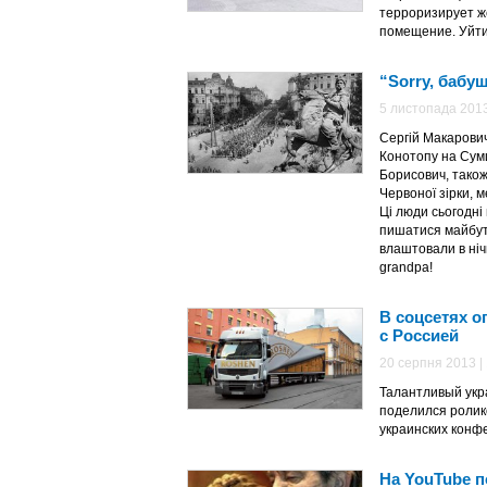
терроризирует ж
помещение. Уйти
“Sorry, бабуш
5 листопада 2013
Сергій Макарович
Конотопу на Сумщи
Борисович, також
Червоної зірки, м
Ці люди сьогодні
пишатися майбутн
влаштовали в нічн
grandpa!
В соцсетях 
с Россией
20 серпня 2013 |
Талантливый укр
поделился ролик
украинских конф
На YouTube 