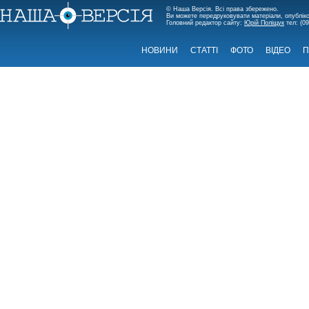
© Наша Версія. Всі права збережено.
Ви можете передруковувати матеріали, опубліко
Головний редактор сайту:
Юрій Поліщук
тел: (09
НОВИНИ
СТАТТІ
ФОТО
ВІДЕО
П