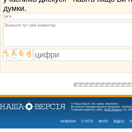
думки.
© Наша Версія. Всі права збережено.
Ви можете передруковувати матеріали, опубліко
Головний редактор сайту:
Юрій Поліщук
тел: (09
НОВИНИ
СТАТТІ
ФОТО
ВІДЕО
П