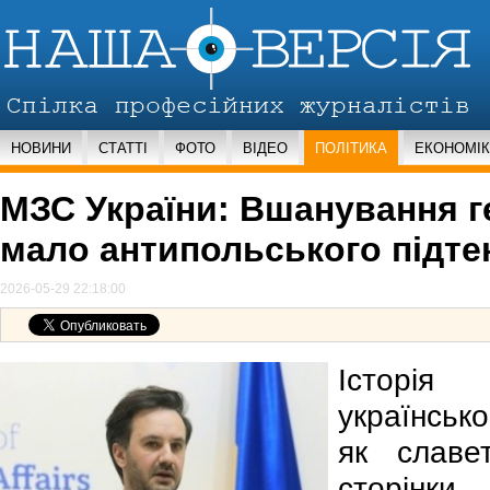
НОВИНИ
СТАТТІ
ФОТО
ВІДЕО
ПОЛІТИКА
ЕКОНОМІ
МЗС України: Вшанування г
мало антипольського підте
2026-05-29 22:18:00
Історія
українськ
як славет
сторінки