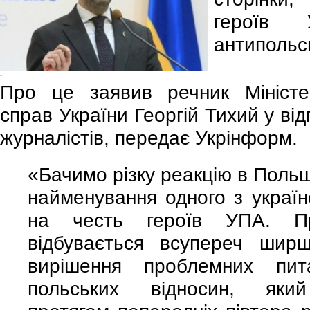
героїв
антипольсь
-
Про це заявив речник Міністе
справ України Георгій Тихий у ві
журналістів, передає Укрінформ.
«Бачимо різку реакцію в Польщ
найменування одного з українс
на честь героїв УПА. П
відбувається всупереч шир
вирішення проблемних пита
польських відносин, який