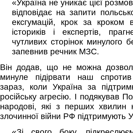
«Україна не уникає цієї розмо
відповідає на запити польсь
ексгумацій, крок за кроком 
істориків і експертів, праг
чутливих сторінок минулого бе
запевнив речник МЗС.
Він додав, що не можна дозвол
минуле підірвати наш спротив
зараз, коли Україна за підтри
російську агресію. І подякував П
народові, які з перших хвилин 
злочинної війни РФ підтримують У
«Зі свого боку, підкреслює