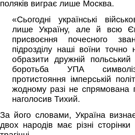
поляків виграє лише Москва.
«Сьогодні українські військ
лише Україну, але й всю Єв
присвоєння почесного зва
підрозділу наші воїни точно
образити дружній польський
боротьба УПА символі
протистояння імперській полі
жодному разі не спрямована п
наголосив Тихий.
За його словами, Україна визнає
двох народів має різні сторінки 
трагічні.