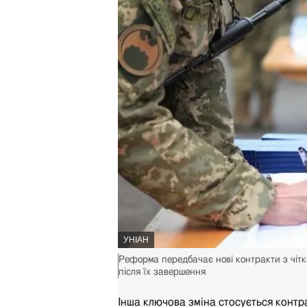
АВТОР ФОТО,
УНІАН
Підпис до фото,
Реформа передбачає нові контракти з чіт
після їх завершення
Інша ключова зміна стосується контр