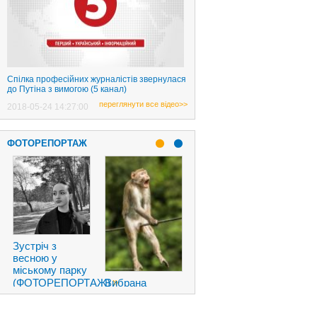
Спілка професійних журналістів звернулася
до Путіна з вимогою (5 канал)
переглянути все відео>>
2018-05-24 14:27:00
ФОТОРЕПОРТАЖ
Новый пикап
Tesla
Cybertruck
породил
смешные
»
фотожабы
»
Вибрана
АЖ)
2019-11-23
найсмішніша
06:49:00
фотографія