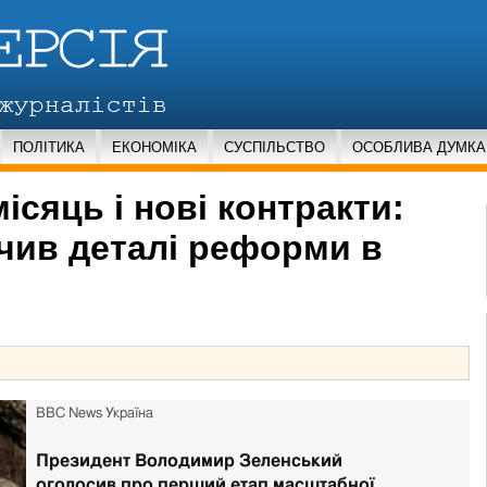
ПОЛІТИКА
ЕКОНОМІКА
СУСПІЛЬСТВО
ОСОБЛИВА ДУМКА
ісяць і нові контракти:
чив деталі реформи в
ВВС News Україна
Published
Президент Володимир Зеленський
оголосив про перший етап масштабної