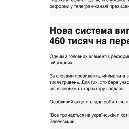
і на який термін. І що після служби є
реформи у
телеграм-каналі президе
Нова система вип
460 тисяч на пер
Одним з головних елементів реформ
військових.
За словами президента, мінімальна в
тисяч гривень. Для тих, хто бере уча
рівня ризику та характеру завдань.
Особливий акцент влада робить на пі
"Все тримається на українській піхот
Зеленський.