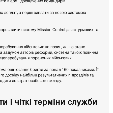
гти в армії досвідчених командирів.
их доплат, а перші виплати за новою системою
ровадити систему Mission Control для штурмових та
еребування військових на позиціях, що стане
За задумом авторів реформи, система також повинна
сцеперебування поранених військових.
ема оцінювання бригад за понад 160 показниками. Її
о досвіду найбільш результативних підрозділів та
одити до втрат особового складу.
и і чіткі терміни служби