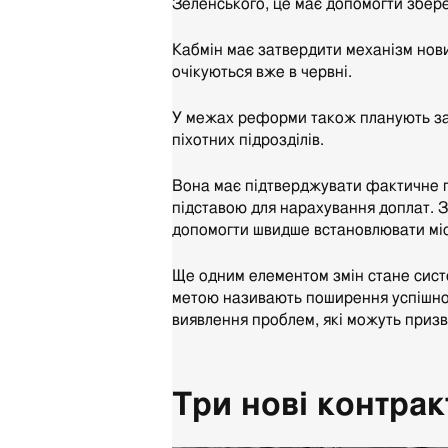
Зеленського, це має допомогти збере
Кабмін має затвердити механізм нов
очікуються вже в червні.
У межах реформи також планують зап
піхотних підрозділів.
Вона має підтверджувати фактичне п
підставою для нарахування доплат. 
допомогти швидше встановлювати мі
Ще одним елементом змін стане сист
метою називають поширення успішног
виявлення проблем, які можуть призв
Три нові контракт