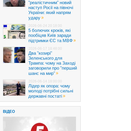
"реалістичним" новий
наступ Росії на півночі
України: який напрям
»
удару
2026-06-24 20:18:00
5 болючих кроків, які
пообіцяв Київ заради
»
підтримки ЄС та МВФ
2026-06-17 18:48:00
Два "козирі"
Зеленського для
Трампа: чому на Заході
заговорили про "перший
»
шанс на мир"
2026-06-14 18:00:00
Лідер як опора: чому
молоді потрібні сильні
»
державні постаті
ВІДЕО