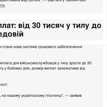
 гарантована відстрочка", — йдеться у презентації
нта
.
лат: від 30 тисяч у тилу до
едовій
и стане нова система грошового забезпечення
иплата для військовослужбовців у тилу зросте до 30
сть у бойових діях, розмір виплат залежатиме від
Паски в окопах:
як військові
Зустріч з
святкували
хоті.
весною у
Великдень на
міському парку
»
фронті. ФОТО
(ФОТОРЕПОРТ
і, на нашому українському піхотинці", — заявив
2023-04-17
2023-04-09
02:07:00
05:00:00