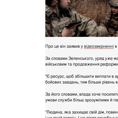
-
Про це він заявив у
відеозверненні
в 
За словами Зеленського, уряд уже м
військовим та продовження реформи 
"Є ресурс, щоб збільшити виплати в ар
бойових завдань, тим більше рівень в
За його словами, влада хоче посилит
умови служби більш зрозумілими й п
"Людина, яка захищає свій дім, повинн