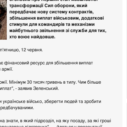
трансформації Сил оборони, який
передбачає нову систему контрактів,
збільшення виплат військовим, додаткові
стимули для командирів та механізми
майбутнього звільнення зі служби для тих,
хто воює найдовше.
п'ятницю, 12 червня.
ає фінансовий ресурс для збільшення виплат
армії.
мії. Мінімум 30 тисяч гривень в тилу. Чим більше
иплат", - заявив Зеленський.
и українське військо, зберегти людей та зробити
ередбачуваними.
а знати, в який підрозділ, на яку посаду, за які гроші