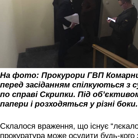
На фото: Прокурори ГВП Комарни
перед засіданням спілкуються з 
по справі Скрипки. Під об’єктив
папери і розходяться у різні боки.
Склалося враження, що існує “лєкало
прокуратура може осудити будь-кого 