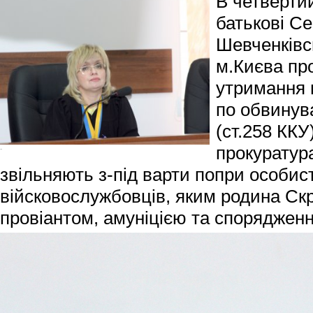
В четвертий
батькові Се
Шевченківс
м.Києва пр
утримання 
по обвинув
(ст.258 ККУ
прокуратура
-
звільняють з-під варти попри особисті
війсковослужбовців, яким родина Ск
провіантом, амуніцією та спорядженн