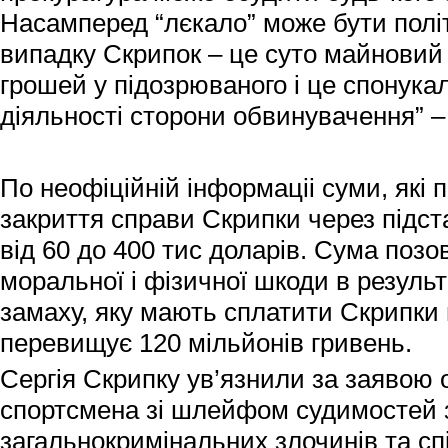
Насамперед “лєкало” може бути полі
випадку Скрипок – це суто майновий 
грошей у підозрюваного і це спонук
діяльності сторони обвинувачення” –
По неофіційній інформаціі суми, які
закриття справи Скрипки через підст
від 60 до 400 тис доларів. Сума позо
моральної і фізичної шкоди в результ
замаху, яку мають сплатити Скрипки
перевищує 120 мільйонів гривень.
Сергія Скрипку ув’язнили за заявою 
спортсмена зі шлейфом судимостей 
загальнокримінальних злочинів та спі