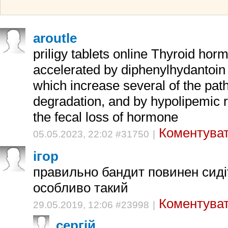
aroutle
priligy tablets online Thyroid hor
accelerated by diphenylhydantoin
which increase several of the pa
degradation, and by hypolipemic 
the fecal loss of hormone
Коментуват
05.05.2023, 22:02 #31750
|
ігор
правильно бандит повинен сиді
особливо такий
Коментуват
29.05.2019, 12:06 #23998
|
сергій