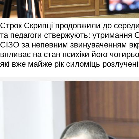
Строк Скрипці продовжили до середи
та педагоги ствержують: утримання 
СІЗО за непевним звинуваченням вк
впливає на стан психіки його чотирьо
які вже майже рік силоміць розлучені