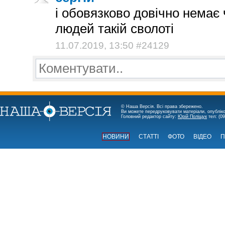
і обовязково довічно немає
людей такій сволоті
11.07.2019, 13:50 #24129
Коментувати..
© Наша Версія. Всі права збережено.
Ви можете передруковувати матеріали, опубліко
Головний редактор сайту:
Юрій Поліщук
тел: (09
НОВИНИ
СТАТТІ
ФОТО
ВІДЕО
П