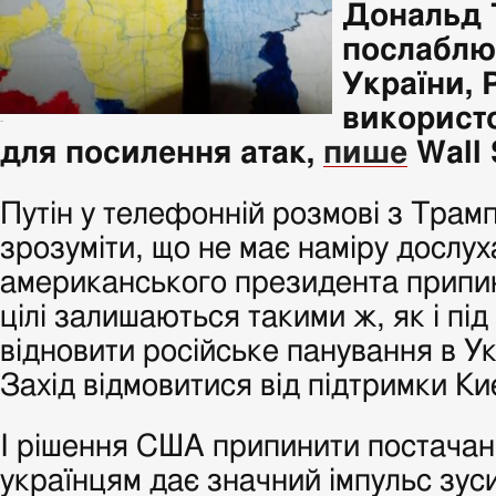
Дональд 
послаблю
України, 
використ
-
для посилення атак,
пише
Wall 
Путін у телефонній розмові з Трам
зрозуміти, що не має наміру дослух
американського президента припини
цілі залишаються такими ж, як і під
відновити російське панування в Ук
Захід відмовитися від підтримки Ки
І рішення США припинити постачан
українцям дає значний імпульс зус