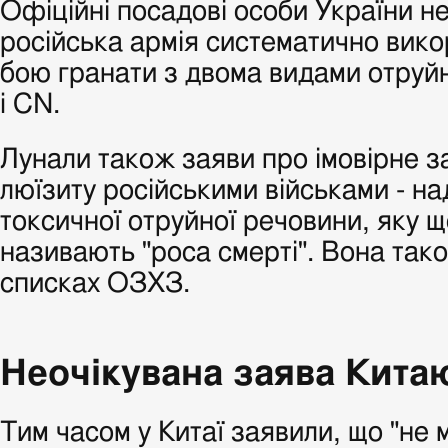
Офіційні посадові особи України н
російська армія систематично вико
бою гранати з двома видами отруйн
i CN.
Лунали також заяви про імовірне з
люїзиту російськими військами - н
токсичної отруйної речовини, яку щ
називають "роса смерті". Вона так
списках ОЗХЗ.
Неочікувана заява Кита
Тим часом у Китаї заявили, що "не