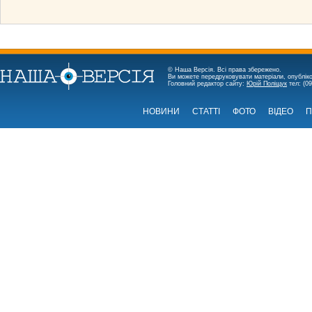
© Наша Версія. Всі права збережено.
Ви можете передруковувати матеріали, опубліко
Головний редактор сайту:
Юрій Поліщук
тел: (09
НОВИНИ
СТАТТІ
ФОТО
ВІДЕО
П