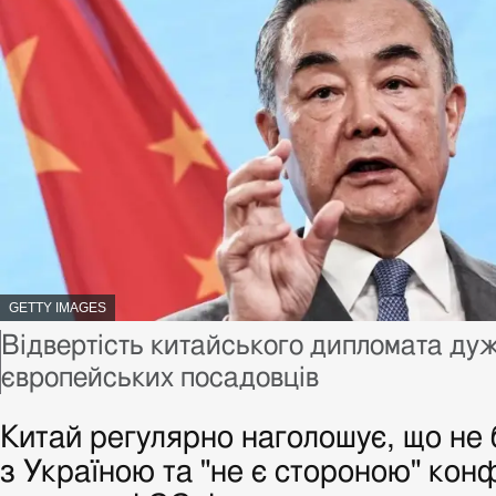
АВТОР
GETTY IMAGES
ФОТО,
Підпис
Відвертість китайського дипломата ду
до
європейських посадовців
фото,
Китай регулярно наголошує, що не б
з Україною та "не є стороною" конф