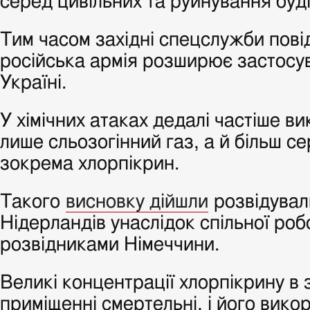
серед цивільних та руйнування буді
Тим часом західні спецслужби пов
російська армія розширює застосув
Україні.
У хімічних атаках дедалі частіше в
лише сльозогінний газ, а й більш с
зокрема хлорпікрин.
Такого
висновку дійшли
розвідувал
Нідерландів унаслідок спільної роб
розвідниками Німеччини.
Великі концентрації хлорпікрину в
приміщенні смертельні, і його вико