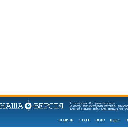
© Наша Версія. Всі права збережено.
Ви можете передруковувати матеріали, опубліко
Головний редактор сайту:
Юрій Поліщук
тел: (09
НОВИНИ
СТАТТІ
ФОТО
ВІДЕО
П