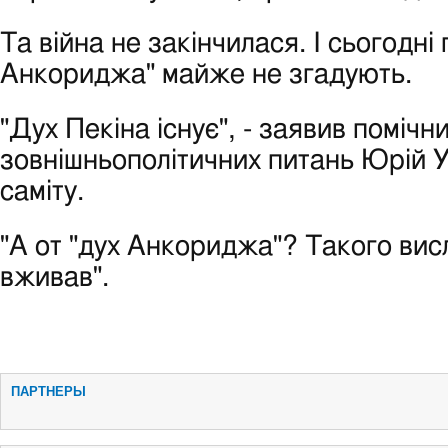
Та війна не закінчилася. І сьогодні 
Анкориджа" майже не згадують.
"Дух Пекіна існує", - заявив помічни
зовнішньополітичних питань Юрій 
саміту.
"А от "дух Анкориджа"? Такого висл
вживав".
ПАРТНЕРЫ