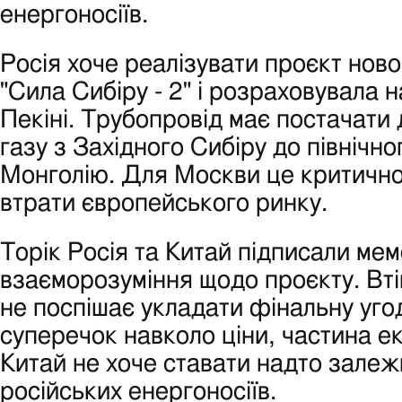
енергоносіїв.
Росія хоче реалізувати проєкт нов
"Сила Сибіру - 2" і розраховувала 
Пекіні. Трубопровід має постачати 
газу з Західного Сибіру до північн
Монголію. Для Москви це критично
втрати європейського ринку.
Торік Росія та Китай підписали ме
взаєморозуміння щодо проєкту. Вті
не поспішає укладати фінальну уго
суперечок навколо ціни, частина е
Китай не хоче ставати надто залеж
російських енергоносіїв.