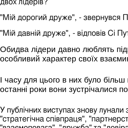
двох лідерів?
"Мій дорогий друже", - звернувся Пу
"Мій давній друже", - відповів Сі Пут
Обидва лідери давно люблять пі
особливий характер своїх взаєми
І часу для цього в них було більш 
останні роки вони зустрічалися по
У публічних виступах знову лунали
"стратегічна співпраця", "партнерст
"взаємоповага", "дружба" та "довіра