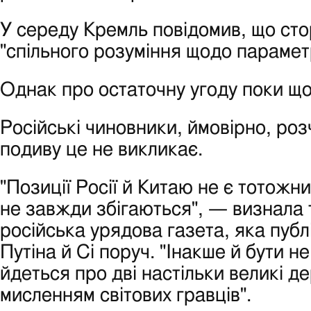
У середу Кремль повідомив, що ст
"спільного розуміння щодо параметр
Однак про остаточну угоду поки що
Російські чиновники, ймовірно, роз
подиву це не викликає.
"Позиції Росії й Китаю не є тотожни
не завжди збігаються", — визнала 
російська урядова газета, яка пуб
Путіна й Сі поруч. "Інакше й бути н
йдеться про дві настільки великі д
мисленням світових гравців".