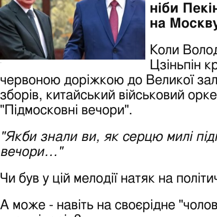
ніби Пекі
на Москву
Коли Волод
Цзіньпін к
-
червоною доріжкою до Великої за
зборів, китайський військовий орк
"Підмосковні вечори".
"Якби знали ви, як серцю милі під
вечори…"
Чи був у цій мелодії натяк на політ
А може - навіть на своєрідне "чоло