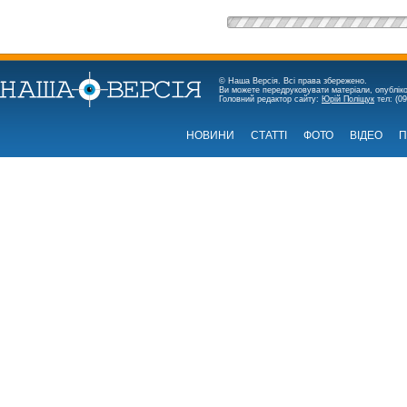
© Наша Версія. Всі права збережено.
Ви можете передруковувати матеріали, опубліко
Головний редактор сайту:
Юрій Поліщук
тел: (09
НОВИНИ
СТАТТІ
ФОТО
ВІДЕО
П