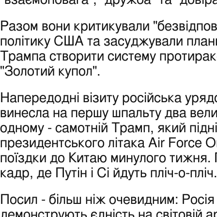
Разом вони критикували "безвідпов
політику США та засуджували пла
Трампа створити систему протирак
"Золотий купол".
Напередодні візиту російська уряд
винесла на першу шпальту два вели
одному - самотній Трамп, який під
президентського літака Air Force O
поїздки до Китаю минулого тижня. 
кадр, де Путін і Сі йдуть пліч-о-пліч.
Посил - більш ніж очевидним: Росія 
демонструють єдність на світовій ар