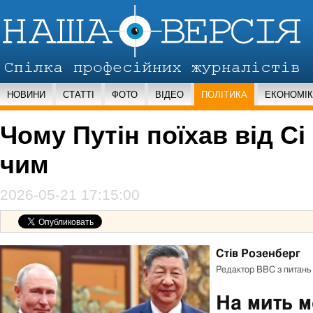
НОВИНИ
СТАТТІ
ФОТО
ВІДЕО
ПОЛІТИКА
ЕКОНОМІ
Чому Путін поїхав від Сі
чим
2026-05-21 17:15:00
Стів Розенберг
Role,
Редактор BBC з питань 
Published
На мить м