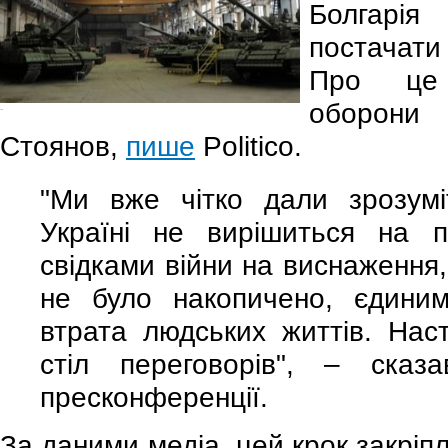
Болгарія
постачати
Про це 
оборони
-
Стоянов,
пише
Politico.
"Ми вже чітко дали зрозум
Україні не вирішиться на 
свідками війни на виснаження, 
не було накопичено, єдини
втрата людських життів. Нас
стіл переговорів", – сказ
пресконференції.
За даними медіа, цей крок закріп