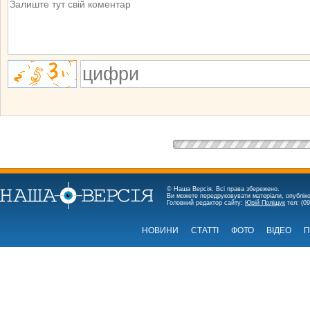
© Наша Версія. Всі права збережено.
Ви можете передруковувати матеріали, опубліко
Головний редактор сайту:
Юрій Поліщук
тел: (09
НОВИНИ
СТАТТІ
ФОТО
ВІДЕО
П