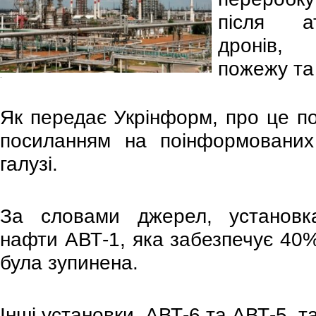
після ат
дронів,
пожежу та
-
Як передає Укрінформ, про це п
посиланням на поінформованих 
галузі.
За словами джерел, установк
нафти АВТ-1, яка забезпечує 40%
була зупинена.
Інші установки, АВТ-6 та АВТ-5, т