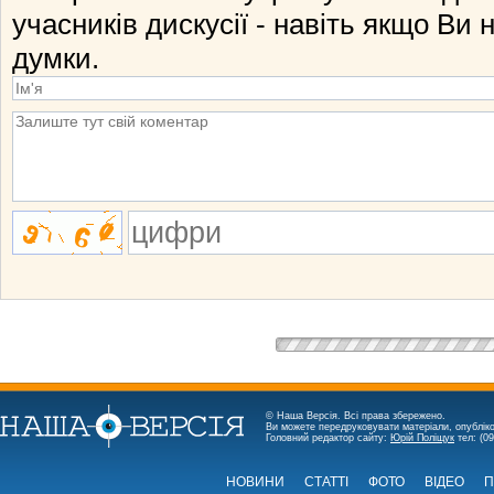
учасників дискусії - навіть якщо Ви 
думки.
© Наша Версія. Всі права збережено.
Ви можете передруковувати матеріали, опубліко
Головний редактор сайту:
Юрій Поліщук
тел: (09
НОВИНИ
СТАТТІ
ФОТО
ВІДЕО
П