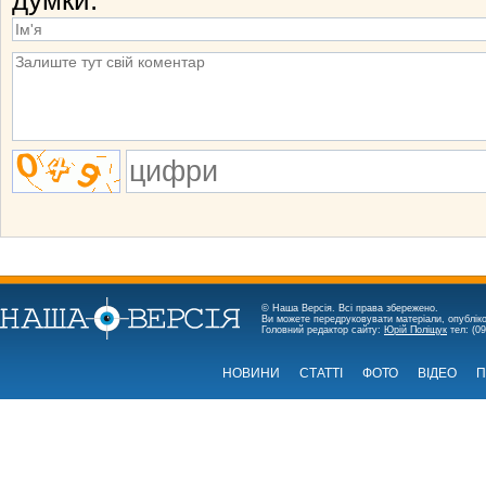
думки.
© Наша Версія. Всі права збережено.
Ви можете передруковувати матеріали, опубліко
Головний редактор сайту:
Юрій Поліщук
тел: (09
НОВИНИ
СТАТТІ
ФОТО
ВІДЕО
П