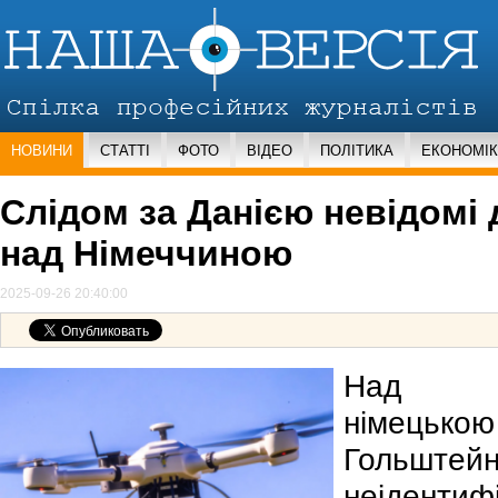
НОВИНИ
СТАТТІ
ФОТО
ВІДЕО
ПОЛІТИКА
ЕКОНОМІ
Слідом за Данією невідомі
над Німеччиною
2025-09-26 20:40:00
Над пі
німецько
Гольштейн
неіденти