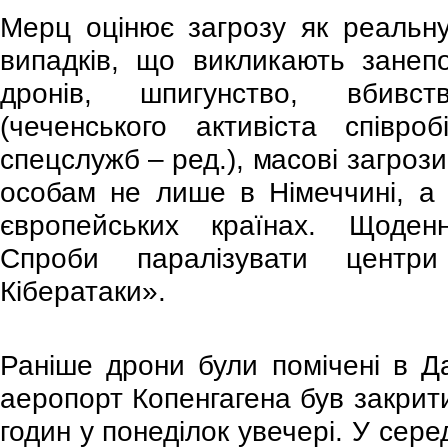
Мерц оцінює загрозу як реальну.
випадків, що викликають занеп
дронів, шпигунство, вбивс
(чеченського активіста співроб
спецслужб – ред.), масові загроз
особам не лише в Німеччині, а 
європейських країнах. Щоден
Спроби паралізувати центр
Кібератаки».
Раніше дрони були помічені в Да
аеропорт Копенгагена був закрит
годин у понеділок увечері. У сер