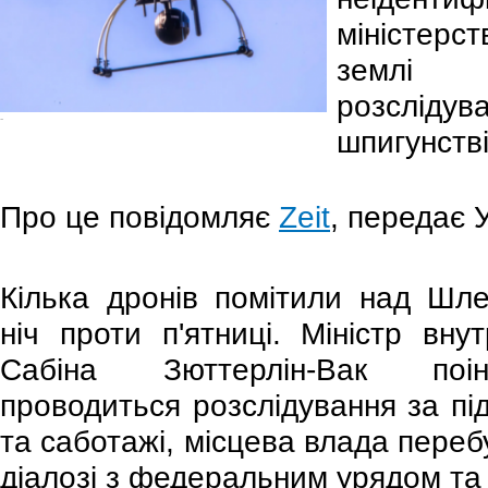
міністерст
землі
розслідув
-
шпигунстві
Про це повідомляє
Zeit
, передає 
Кілька дронів помітили над Шле
ніч проти п'ятниці. Міністр вну
Сабіна Зюттерлін-Вак поі
проводиться розслідування за пі
та саботажі, місцева влада переб
діалозі з федеральним урядом та