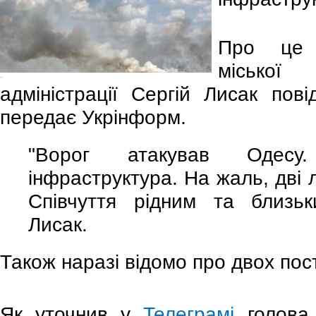
Про це 
місько
-
адміністрації Сергій Лисак по
передає Укрінформ.
"Ворог атакував Одесу.
інфраструктура. На жаль, дві 
Співчуття рідним та близьк
Лисак.
Також наразі відомо про двох по
Як уточнив у
Телеграмі
голова 