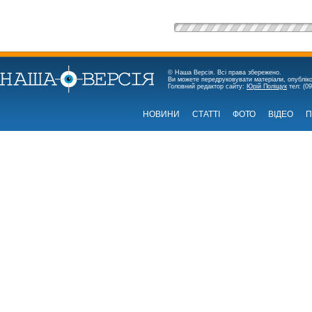
© Наша Версія. Всі права збережено.
Ви можете передруковувати матеріали, опубліко
Головний редактор сайту:
Юрій Поліщук
тел: (09
НОВИНИ
СТАТТІ
ФОТО
ВІДЕО
П