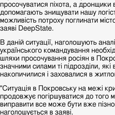
просочуватися піхота, а дронщики 
допомагають знищувати нашу логіс
можливість потроху поглинати місто
заяві DeepState.
В даній ситуації, наголошують анал
українського командування необхі
шляхи просочування росіян в Покро
значними силами ті підрозділи, які
накопичилися і заховалися в житло
"Ситуація в Покровську на межі кри
продовжує погіршуватися до того 
виправити все може бути вже пізно"
наголошується в заяві.