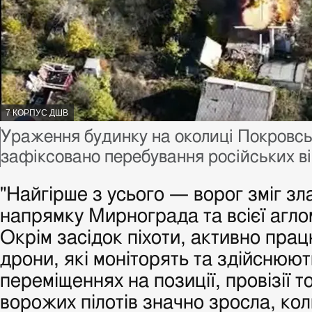
АВТОР
7 КОРПУС ДШВ
ФОТО,
Підпис
Ураження будинку на околиці Покровсь
до
зафіксовано перебування російських в
фото,
"Найгірше з усього — ворог зміг зл
напрямку Мирнограда та всієї аглом
Окрім засідок піхоти, активно пра
дрони, які моніторять та здійснюю
переміщеннях на позиції, провізії т
ворожих пілотів значно зросла, кол