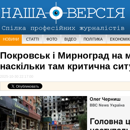
НОВИНИ
СТАТТІ
ФОТО
ВІДЕО
ПОЛІТИКА
ЕКОНОМІ
Покровськ і Мирноград на м
наскільки там критична сит
2025-10-30 22:17:00
Олег Черниш
Role,
ВВС News Україна
Головна ц