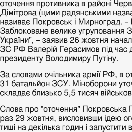
оточення противника в районі Черв
Дімітрова (цими радянськими наз
називає Покровськ і Мирноград. – 
Заблоковане велике угруповання З
України", – заявив 26 жовтня нача
ЗС РФ Валерій Герасимов під час д
президенту Володимиру Путіну.
За словами очільника армії РФ, в о
31 батальйон ЗСУ. Міноборони уто
складає близько 5,5 тисяч військов
Слова про "оточення" Покровська 
раз 29 жовтня, висловивши ідею о
тиші на декілька годин і запустити