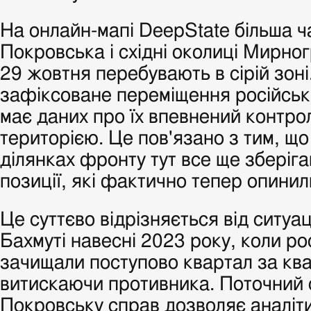
На онлайн-мапі DeepState більша ч
Покровська і східні околиці Мирно
29 жовтня перебувають в сірій зоні
зафіксоване переміщення російськи
має даних про їх впевнений контро
територією. Це пов'язано з тим, що
ділянках фронту тут все ще зберіга
позиції, які фактично тепер опинил
Це суттєво відрізняється від ситуац
Бахмуті навесні 2023 року, коли рос
зачищали поступово квартал за кв
витискаючи противника. Поточний 
Покровську справ дозволяє аналіт