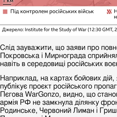
Слід зауважити, що заяви про пов
Покровська і Мирнограда сприйнял
навіть в середовищі російських воє
Наприклад, на картах бойових дій,
публікує проєкт російського проп
Пєгова WarGonzo, видно, що стано
армія РФ не замкнула ділянку фронт
Родинське, Червоний Лиман і Гриш