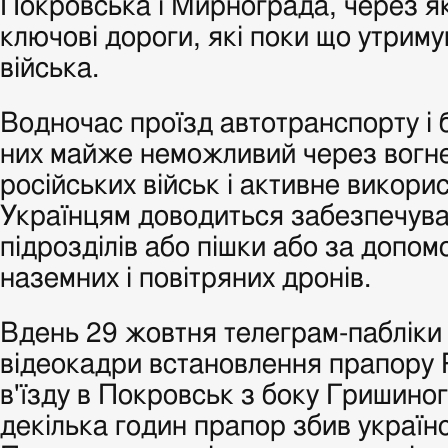
Покровська і Мирнограда, через я
ключові дороги, які поки що утриму
війська.
Водночас проїзд автотранспорту і 
них майже неможливий через вогн
російських військ і активне викор
Українцям доводиться забезпечува
підрозділів або пішки або за допо
наземних і повітряних дронів.
Вдень 29 жовтня телеграм-пабліки
відеокадри встановлення прапору Р
в'їзду в Покровськ з боку Гришино
декілька годин прапор збив україн