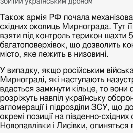
збитий українським дроном
Також армія РФ почала механізов
східних околиць Мирнограда. Тут її
взяти під контроль терикон шахти 5
багатоповерхівок, що дозволить к
місто, яке лежить в низовині.
У випадку, якщо російським війська
Мирнограді, які наступають назуст
вдасться замкнути кільце, то вони
розріжуть навпіл українську оборон
агломерації і підрозділи ЗСУ, що д
окремі позиції на південно-східних
Новопавлівки і Лисівки, опиняться в 