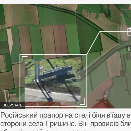
АВТОР
DEEPSTATE
ФОТО,
Підпис
Російський прапор на стелі біля в'їзду 
до
сторони села Гришине. Він провисів бли
фото,