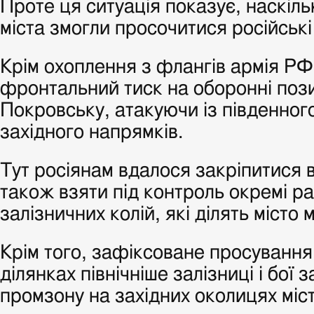
Проте ця ситуація показує, наскіль
міста змогли просочитися російські
Крім охоплення з флангів армія РФ
фронтальний тиск на оборонні пози
Покровську, атакуючи із південного
західного напрямків.
Тут росіянам вдалося закріпитися в
також взяти під контроль окремі р
залізничних колій, які ділять місто 
Крім того, зафіксоване просування
ділянках північніше залізниці і бої 
промзону на західних околицях міс