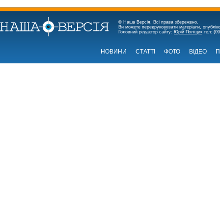
© Наша Версія. Всі права збережено.
Ви можете передруковувати матеріали, опубліко
Головний редактор сайту:
Юрій Поліщук
тел: (09
НОВИНИ
СТАТТІ
ФОТО
ВІДЕО
П