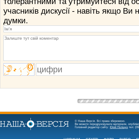
толерантними та утримуйтеся від о
учасників дискусії - навіть якщо Ви 
думки.
© Наша Версія. Всі права збережено.
Ви можете передруковувати матеріали, опубліко
Головний редактор сайту:
Юрій Поліщук
тел: (09