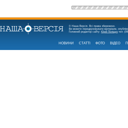
© Наша Версія. Всі права збережено.
Ви можете передруковувати матеріали, опубліко
Головний редактор сайту:
Юрій Поліщук
тел: (09
НОВИНИ
СТАТТІ
ФОТО
ВІДЕО
П