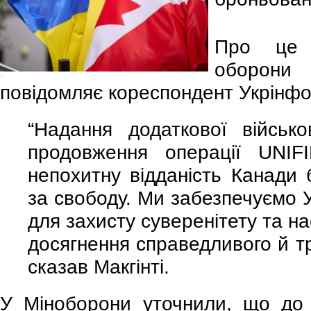
Про це о
оборони 
-
повідомляє кореспондент Укрінфо
“Надання додаткової військ
продовження операції UNIF
непохитну відданість Канади 
за свободу. Ми забезпечуємо 
для захисту суверенітету та н
досягнення справедливого й тр
сказав Макгінті.
У Міноборони уточнили, що до 