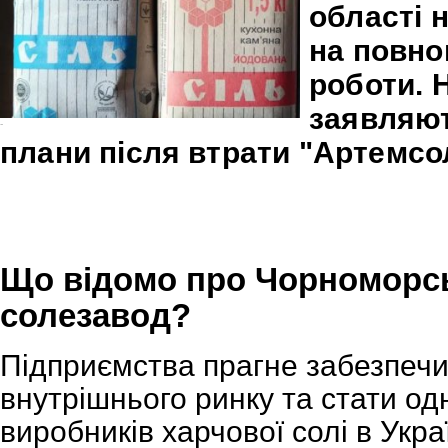
області 
на повно
роботи. 
заявляют
-
плани після втрати "Артемсол
Що відомо про Чорноморс
солезавод?
Підприємства прагне забезпечи
внутрішнього ринку та стати од
виробників харчової солі в Укра