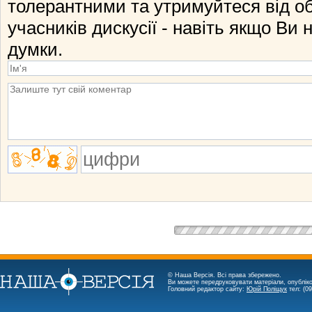
толерантними та утримуйтеся від о
учасників дискусії - навіть якщо Ви 
думки.
© Наша Версія. Всі права збережено.
Ви можете передруковувати матеріали, опубліко
Головний редактор сайту:
Юрій Поліщук
тел: (09