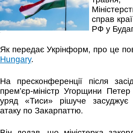
Міністер
справ кра
РФ у Буда
-
Як передає Укрінформ, про це по
Hungary
.
На пресконференції після засі
прем’єр-міністр Угорщини Пете
уряд «Тиси» рішуче засуджує 
атаку по Закарпаттю.
Він додав, що міністерка закор