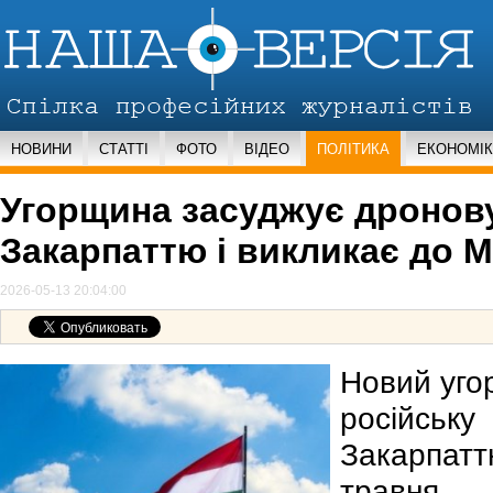
НОВИНИ
СТАТТІ
ФОТО
ВІДЕО
ПОЛІТИКА
ЕКОНОМІ
Угорщина засуджує дронову
Закарпаттю і викликає до М
2026-05-13 20:04:00
Новий уго
російську
Закарпат
травня