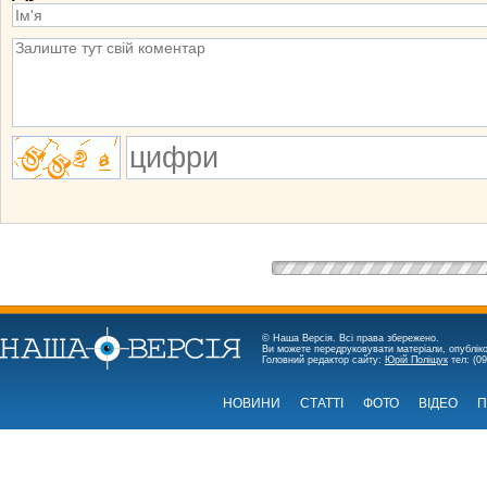
© Наша Версія. Всі права збережено.
Ви можете передруковувати матеріали, опубліко
Головний редактор сайту:
Юрій Поліщук
тел: (09
НОВИНИ
СТАТТІ
ФОТО
ВІДЕО
П