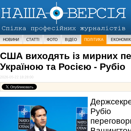
НОВИНИ
СТАТТІ
ФОТО
ВІДЕО
ПОЛІТИКА
ЕКОНОМІ
США виходять із мирних пе
Україною та Росією - Рубіо
2026-05-22 18:28:00
Держсек
Рубіо 
перего
Вашинг