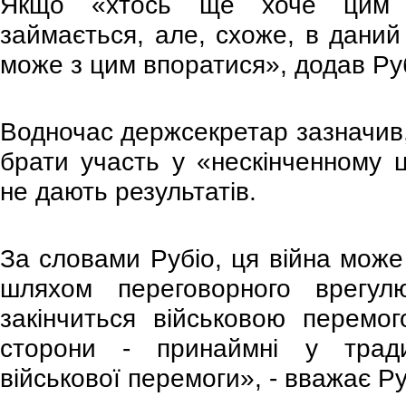
Якщо «хтось ще хоче цим з
займається, але, схоже, в даний 
може з цим впоратися», додав Руб
Водночас держсекретар зазначив
брати участь у «нескінченному ци
не дають результатів.
За словами Рубіо, ця війна мож
шляхом переговорного врегул
закінчиться військовою перемог
сторони - принаймні у тради
військової перемоги», - вважає Ру