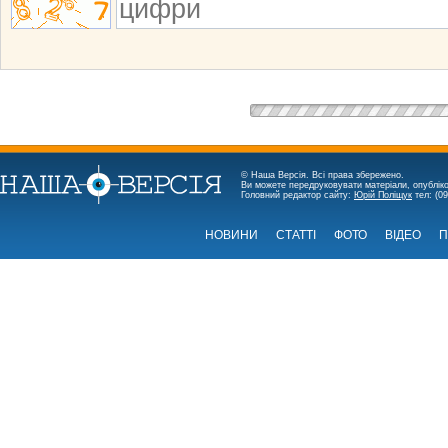
© Наша Версія. Всі права збережено.
Ви можете передруковувати матеріали, опубліко
Головний редактор сайту:
Юрій Поліщук
тел: (09
НОВИНИ
СТАТТІ
ФОТО
ВІДЕО
П