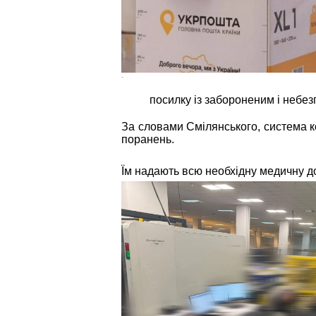
-
посилку із забороненим і небез
За словами Смілянського, система к
поранень.
Їм надають всю необхідну медичну д