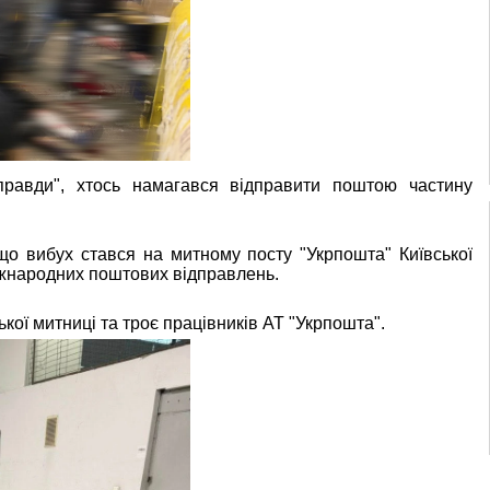
правди", хтось намагався відправити поштою частину
що вибух стався на митному посту "Укрпошта" Київської
іжнародних поштових відправлень.
кої митниці та троє працівників АТ "Укрпошта".
Паски в окопах:
як військові
Зустріч з
святкували
весною у
Великдень на
міському парку
»
фронті. ФОТО
(ФОТОРЕПОРТ
2023-04-17
2023-04-09
02:07:00
05:00:00