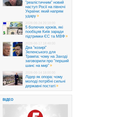
"реалістичним" новий
наступ Росії на півночі
України: який напрям
»
удару
2026-06-24 20:18:00
5 болючих кроків, які
пообіцяв Київ заради
»
підтримки ЄС та МВФ
2026-06-17 18:48:00
Два "козирі"
Зеленського для
Трампа: чому на Заході
заговорили про "перший
»
шанс на мир"
2026-06-14 18:00:00
Лідер як опора: чому
молоді потрібні сильні
»
державні постаті
ВІДЕО