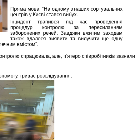
Пряма мова: "На одному з наших сортувальних
центрів у Києві стався вибух.
Інцидент трапився під час проведення
процедур контролю за пересиланням
заборонених речей. Завдяки вжитим заходам
також вдалося виявити та вилучити ще одну
печним вмістом".
онтролю спрацювала, але, п'ятеро співробітників зазнали
опомогу, триває розслідування.