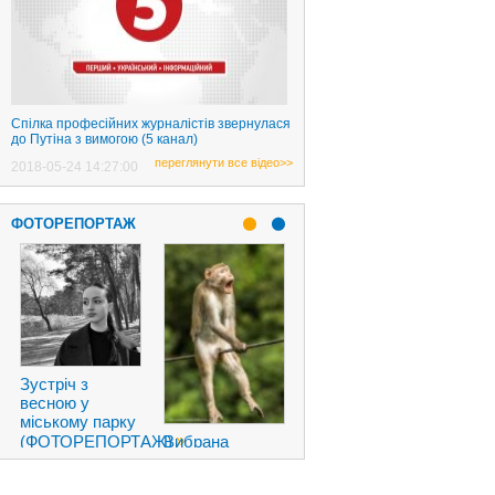
Спілка професійних журналістів звернулася
до Путіна з вимогою (5 канал)
переглянути все відео>>
2018-05-24 14:27:00
ФОТОРЕПОРТАЖ
Новый пикап
Tesla
Cybertruck
породил
смешные
»
фотожабы
»
Вибрана
АЖ)
2019-11-23
найсмішніша
06:49:00
фотографія