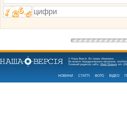
© Наша Версія. Всі права збережено.
Ви можете передруковувати матеріали, опубліко
Головний редактор сайту:
Юрій Поліщук
тел: (09
НОВИНИ
СТАТТІ
ФОТО
ВІДЕО
П