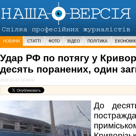
НОВИНИ
СТАТТІ
ФОТО
ВІДЕО
ПОЛІТИКА
ЕКОНОМІ
Удар РФ по потягу у Кривор
десять поранених, один за
2026-03-02 18:48:00
До десяти
постражд
приміс
Криворізьк