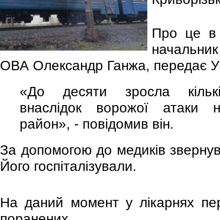
Про це 
начальник
-
ОВА Олександр Ганжа, передає У
«До десяти зросла кількі
внаслідок ворожої атаки н
район», - повідомив він.
За допомогою до медиків звернувс
Його госпіталізували.
На даний момент у лікарнях пе
поранених.