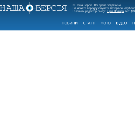
© Наша Версія. Всі права збережено.
Ви можете передруковувати матеріали, опубліко
Головний редактор сайту:
Юрій Поліщук
тел: (09
НОВИНИ
СТАТТІ
ФОТО
ВІДЕО
П