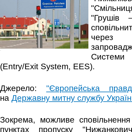
"Смільниц
"Грушів 
сповільни
через
запрова
-
Системи
(Entry/Exit System, EES).
Джерело:
"Європейська пра
на
Державну митну службу Україн
Зокрема, можливе сповільнення
пунктах пропуску "Нижанкови