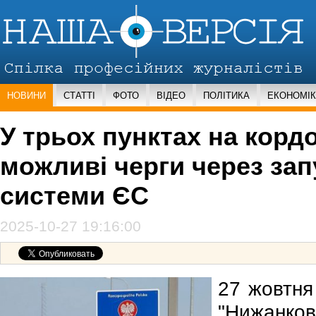
НОВИНИ
СТАТТІ
ФОТО
ВІДЕО
ПОЛІТИКА
ЕКОНОМІ
У трьох пунктах на корд
можливі черги через за
системи ЄС
2025-10-27 19:16:00
27 жовтня
"Нижанков