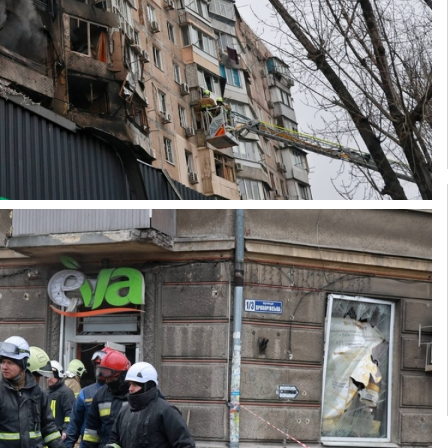
Паски в окопах:
як військові
Зустріч з
святкували
весною у
Великдень на
міському парку
»
фронті. ФОТО
(ФОТОРЕПОРТ
2023-04-17
2023-04-09
02:07:00
05:00:00