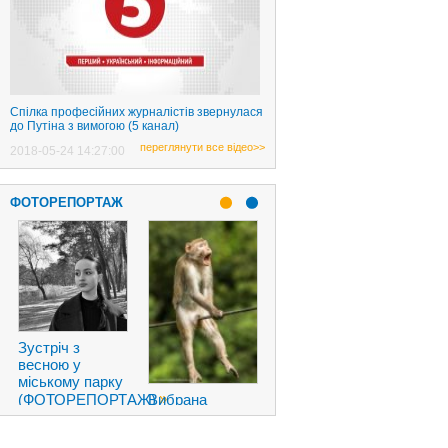
Спілка професійних журналістів звернулася
до Путіна з вимогою (5 канал)
переглянути все відео>>
2018-05-24 14:27:00
ФОТОРЕПОРТАЖ
Новый пикап
Tesla
Cybertruck
породил
смешные
»
фотожабы
»
Вибрана
АЖ)
2019-11-23
найсмішніша
06:49:00
фотографія