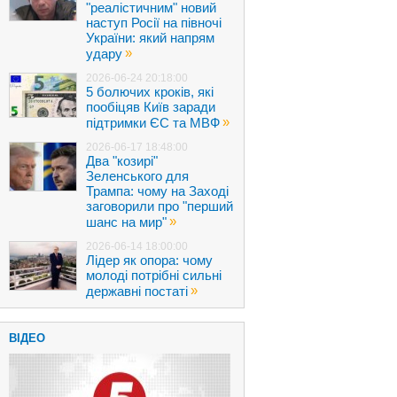
"реалістичним" новий
наступ Росії на півночі
України: який напрям
»
удару
2026-06-24 20:18:00
5 болючих кроків, які
пообіцяв Київ заради
»
підтримки ЄС та МВФ
2026-06-17 18:48:00
Два "козирі"
Зеленського для
Трампа: чому на Заході
заговорили про "перший
»
шанс на мир"
2026-06-14 18:00:00
Лідер як опора: чому
молоді потрібні сильні
»
державні постаті
ВІДЕО