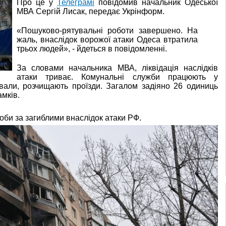
Про це у
Телеграмі
повідомив начальник Одеської
МВА Сергій Лисак, передає Укрінформ.
«Пошуково-рятувальні роботи завершено. На
жаль, внаслідок ворожої атаки Одеса втратила
трьох людей», - йдеться в повідомленні.
За словами начальника МВА, ліквідація наслідків
атаки триває. Комунальні служби працюють у
вали, розчищають проїзди. Загалом задіяно 26 одиниць
амків.
лоби за загиблими внаслідок атаки РФ.