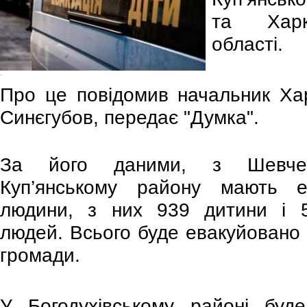
та Харкі
області.
-
Про це повідомив начальник Ха
Синєгубов, передає "Думка".
За його даними, з Шевченк
Куп’янському району мають 
людини, з них 939 дитини і 
людей. Всього буде евакуйовано 
громади.
У Богодухівському районі буд