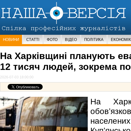
НОВИНИ
СТАТТІ
ФОТО
ВІДЕО
ПОЛІТИКА
ЕКОНОМІ
На Харківщині планують е
12 тисяч людей, зокрема по
2026-07-03 18:00:00
На Харкі
обов’язко
насел
Куп’янсько