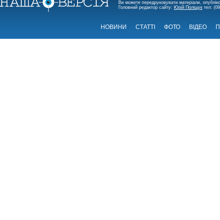
Ви можете передруковувати матеріали, опубліко
Головний редактор сайту:
Юрій Поліщук
тел: (09
НОВИНИ
СТАТТІ
ФОТО
ВІДЕО
П