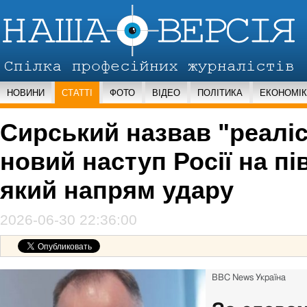
НОВИНИ
СТАТТІ
ФОТО
ВІДЕО
ПОЛІТИКА
ЕКОНОМІ
Сирський назвав "реалі
новий наступ Росії на пі
який напрям удару
2026-06-30 22:36:00
BBC News Україна
Published