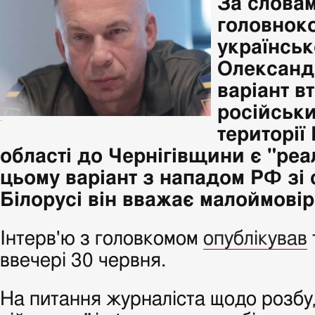
За слова
головнок
українськ
Олександ
варіант в
російськи
-
території
області до Чернігівщини є "реа
цьому варіант з нападом РФ зі
Білорусі він вважає малоймові
Інтерв'ю з головкомом
опублікував
ввечері 30 червня.
На питання журналіста щодо розбуд