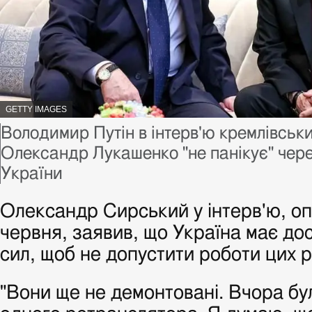
АВТОР ФОТО,
GETTY IMAGES
Підпис до фото,
Володимир Путін в інтерв'ю кремлівськ
Олександр Лукашенко "не панікує" чере
України
Олександр Сирський у інтерв'ю, о
червня, заявив, що Україна має дос
сил, щоб не допустити роботи цих 
"Вони ще не демонтовані. Вчора б