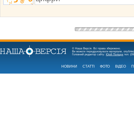
© Наша Версія. Всі права збережено.
Ви можете передруковувати матеріали, опубліко
Головний редактор сайту:
Юрій Поліщук
тел: (09
НОВИНИ
СТАТТІ
ФОТО
ВІДЕО
П