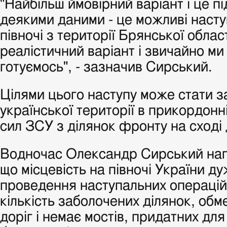
"Найбільш ймовірний варіант і це 
деякими даними - це можливі наступ
півночі з території Брянської област
реалістичний варіант і звичайно ми
готуємось", - зазначив Сирський.
Цілями цього наступу може стати 
української території в прикордонні
сил ЗСУ з ділянок фронту на сході
Водночас Олександр Сирський наг
що місцевість на півночі України д
проведення наступальних операцій
кількість заболочених ділянок, обм
доріг і немає мостів, придатних для