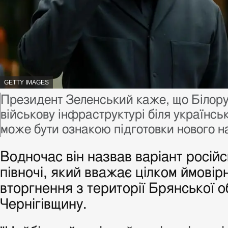
АВТОР ФОТО,
GETTY IMAGES
Підпис до фото,
Президент Зеленський каже, що Білор
військову інфраструктурі біля українсь
може бути ознакою підготовки нового н
Водночас він назвав варіант російс
півночі, який вважає цілком ймові
вторгнення з території Брянської о
Чернігівщину.